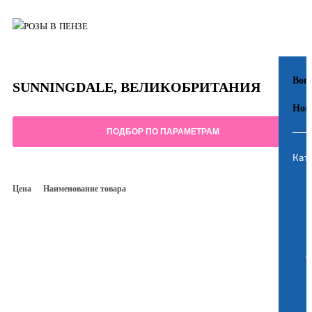
Воп
SUNNINGDALE, ВЕЛИКОБРИТАНИЯ
Нов
ПОДБОР ПО ПАРАМЕТРАМ
Кат
Цена
Наименование товара
Г
Ш
Ч
П